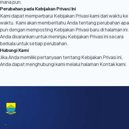
mana pun.
Perubahan pada Kebijakan Privasi Ini
Kami dapat memperbarui Kebijakan Privasi kami dari waktu ke
waktu. Kami akan memberitahu Anda tentang perubahan apa
pun dengan memposting Kebijakan Privasi baru di halaman ini.
Anda disarankan untuk meninjau Kebijakan Privasi ini secara
berkala untuk setiap perubahan.
Hubungi Kami
Jika Anda memiliki pertanyaan tentang Kebijakan Privasi ini,
Anda dapat menghubungi kami melalui halaman
Kontak
kami.
-